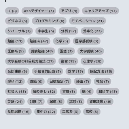
IT
(8)
webデザイナー
(3)
アプリ
(9)
キャリアアップ
(13)
ビジネス
(3)
プログラミング
(6)
モチベーション
(21)
リハーサル
(3)
中学生
(6)
分析
(52)
効率化
(23)
勉強
(11)
勉強法
(47)
化学
(5)
医学部受験
(3)
医療系
(5)
受験勉強
(48)
国語
(3)
大学受験
(46)
大学受験の科目別対策法
(27)
復習
(15)
心理学
(28)
忘却曲線
(5)
手続き的記憶
(3)
数学
(13)
暗記方法
(18)
理科
(12)
環境
(6)
目標設定
(7)
睡眠
(7)
社会
(7)
社会人
(13)
繰り返し
(12)
習慣
(3)
脳
(4)
脳科学
(43)
英語
(24)
計算
(7)
記憶
(5)
試験
(3)
資格試験
(46)
長期記憶
(16)
集中力
(22)
電気系
(3)
高校
(5)