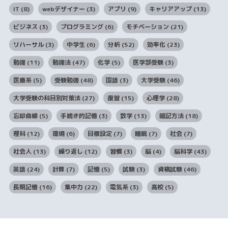
IT
(8)
webデザイナー
(3)
アプリ
(9)
キャリアアップ
(13)
ビジネス
(3)
プログラミング
(6)
モチベーション
(21)
リハーサル
(3)
中学生
(6)
分析
(52)
効率化
(23)
勉強
(11)
勉強法
(47)
化学
(5)
医学部受験
(3)
医療系
(5)
受験勉強
(48)
国語
(3)
大学受験
(46)
大学受験の科目別対策法
(27)
復習
(15)
心理学
(28)
忘却曲線
(5)
手続き的記憶
(3)
数学
(13)
暗記方法
(18)
理科
(12)
環境
(6)
目標設定
(7)
睡眠
(7)
社会
(7)
社会人
(13)
繰り返し
(12)
習慣
(3)
脳
(4)
脳科学
(43)
英語
(24)
計算
(7)
記憶
(5)
試験
(3)
資格試験
(46)
長期記憶
(16)
集中力
(22)
電気系
(3)
高校
(5)