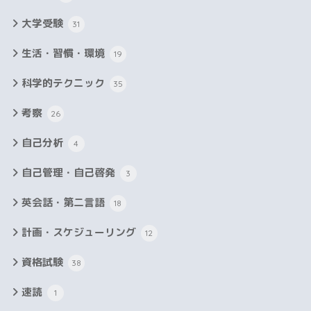
大学受験
31
生活・習慣・環境
19
科学的テクニック
35
考察
26
自己分析
4
自己管理・自己啓発
3
英会話・第二言語
18
計画・スケジューリング
12
資格試験
38
速読
1