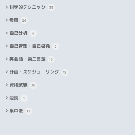
科学的テクニック
35
考察
26
自己分析
4
自己管理・自己啓発
3
英会話・第二言語
18
計画・スケジューリング
12
資格試験
38
速読
1
集中法
13