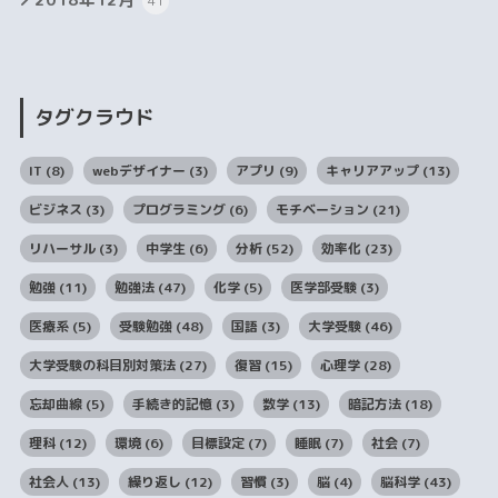
41
タグクラウド
IT
(8)
webデザイナー
(3)
アプリ
(9)
キャリアアップ
(13)
ビジネス
(3)
プログラミング
(6)
モチベーション
(21)
リハーサル
(3)
中学生
(6)
分析
(52)
効率化
(23)
勉強
(11)
勉強法
(47)
化学
(5)
医学部受験
(3)
医療系
(5)
受験勉強
(48)
国語
(3)
大学受験
(46)
大学受験の科目別対策法
(27)
復習
(15)
心理学
(28)
忘却曲線
(5)
手続き的記憶
(3)
数学
(13)
暗記方法
(18)
理科
(12)
環境
(6)
目標設定
(7)
睡眠
(7)
社会
(7)
社会人
(13)
繰り返し
(12)
習慣
(3)
脳
(4)
脳科学
(43)